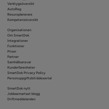
Verktygsöversikt
AutoReg
Resursplanerare
Kompetensöversikt
Organisationen
Om SmartDok
Integrationer
Funktioner
Priser
Partner
Samhällsansvar
Kunderfarenheter
SmartDok Privacy Policy
Personuppgiftsbiträdesavtal
SmartDok nytt
Jobbasmartast blogg
Driftmeddelanden