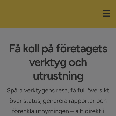
Fortsätt
till
Tog
innehållet
Nav
Våra paket
Få koll på företagets
Branscher
verktyg och
Funktioner
utrustning
Nyheter
Spåra verktygens resa, få full översikt
Företaget
över status, generera rapporter och
Support
förenkla uthyrningen – allt direkt i