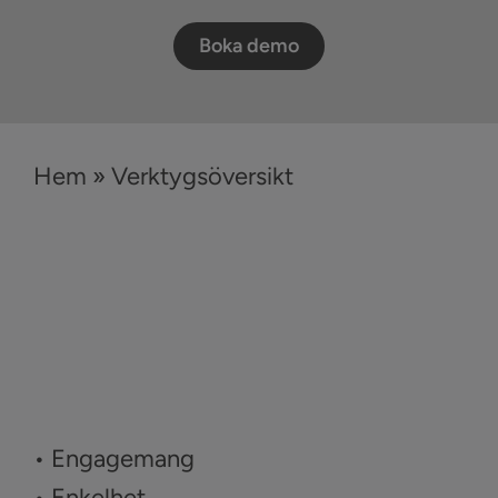
Boka demo
Hem
»
Verktygsöversikt
• Engagemang
• Enkelhet