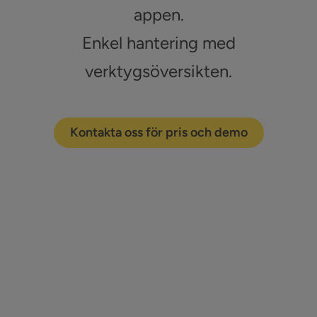
Sök
appen.
efter:
Enkel hantering med
Kontakta oss
verktygsöversikten.
Logga in
Kontakta oss för pris och demo