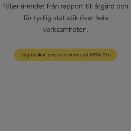
Sök
följer ärendet från rapport till åtgärd och
efter:
får tydlig statistik över hela
Kontakta oss
verksamheten.
Logga in
Jag önskar pris och demo på KMA Pro