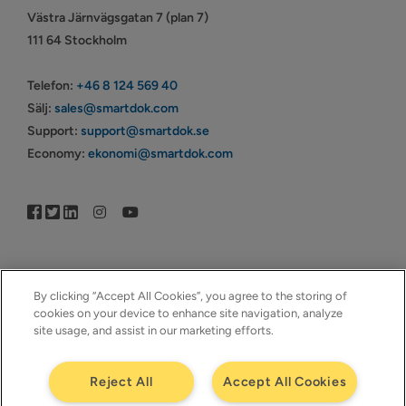
Västra Järnvägsgatan 7 (plan 7)
111 64 Stockholm
Telefon:
+46 8 124 569 40
Sälj:
sales@smartdok.com
Support:
support@smartdok.se
Economy:
ekonomi@smartdok.com
By clicking “Accept All Cookies”, you agree to the storing of
cookies on your device to enhance site navigation, analyze
© Copyright 2005–2026 | © SmartDok © Visma | All Rights
site usage, and assist in our marketing efforts.
Reserved | ™SmartDok – Ett företag i ™Visma
Reject All
Accept All Cookies