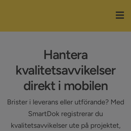
Fortsätt
till
Tog
innehållet
Nav
Våra paket
Hantera
Branscher
kvalitetsavvikelser
Funktioner
direkt i mobilen
Nyheter
Brister i leverans eller utförande? Med
Företaget
SmartDok registrerar du
Support
kvalitetsavvikelser ute på projektet,