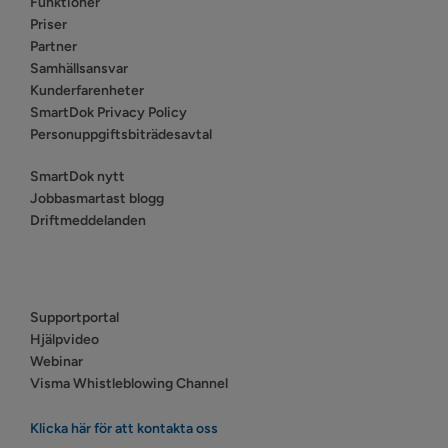
Funktioner
Priser
Partner
Samhällsansvar
Kunderfarenheter
SmartDok Privacy Policy
Personuppgiftsbiträdesavtal
SmartDok nytt
Jobbasmartast blogg
Driftmeddelanden
Supportportal
Hjälpvideo
Webinar
Visma Whistleblowing Channel
Klicka här för att kontakta oss