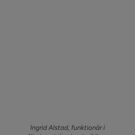
Sök
efter:
Kontakta oss
Logga in
Ingrid Alstad, funktionär i