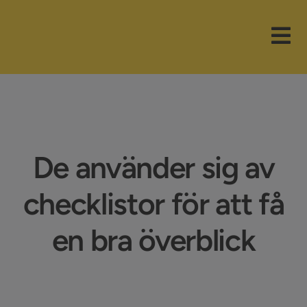
Fortsätt
till
Tog
innehållet
Nav
Våra paket
Branscher
De använder sig av
Funktioner
checklistor för att få
Nyheter
en bra överblick
Företaget
Support