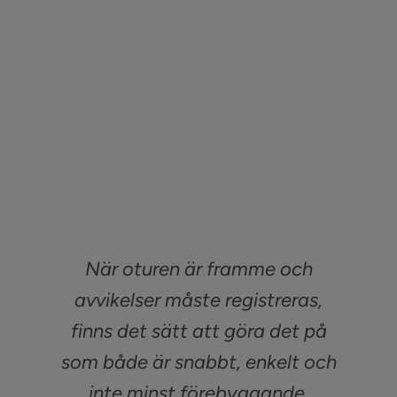
Sök
efter:
Kontakta oss
Logga in
När oturen är framme och
avvikelser måste registreras,
finns det sätt att göra det på
som både är snabbt, enkelt och
inte minst förebyggande.