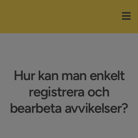
Fortsätt
till
Tog
innehållet
Nav
Våra paket
Branscher
Hur kan man enkelt
Funktioner
registrera och
Nyheter
bearbeta avvikelser?
Företaget
Support