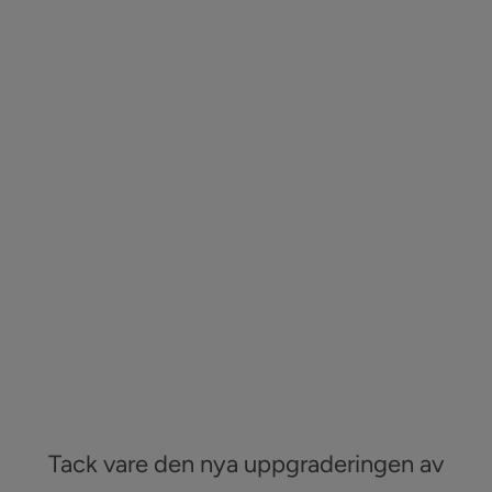
Sök
efter:
Kontakta oss
Logga in
Tack vare den nya uppgraderingen av