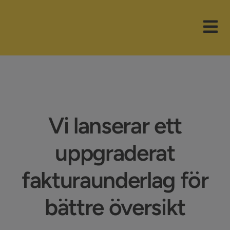
Fortsätt
till
Tog
innehållet
Nav
Våra paket
Branscher
Vi lanserar ett
Funktioner
uppgraderat
Nyheter
fakturaunderlag för
Företaget
bättre översikt
Support