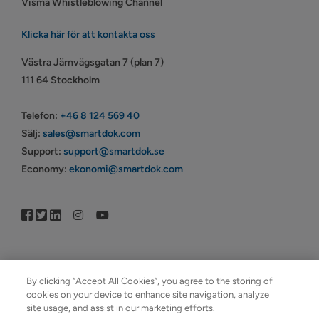
Visma Whistleblowing Channel
Klicka här för att kontakta oss
Västra Järnvägsgatan 7 (plan 7)
111 64 Stockholm
Telefon:
+46 8 124 569 40
Sälj:
sales@smartdok.com
Support:
support@smartdok.se
Economy:
ekonomi@smartdok.com
By clicking “Accept All Cookies”, you agree to the storing of
cookies on your device to enhance site navigation, analyze
© Copyright 2005–2026 | © SmartDok © Visma | All Rights
site usage, and assist in our marketing efforts.