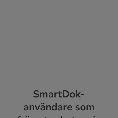
Sök
efter:
Kontakta oss
Logga in
SmartDok-
användare som