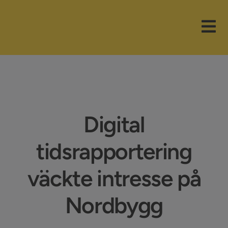
Fortsätt
till
Tog
innehållet
Nav
Våra paket
Branscher
Digital
Funktioner
tidsrapportering
Nyheter
väckte intresse på
Företaget
Nordbygg
Support