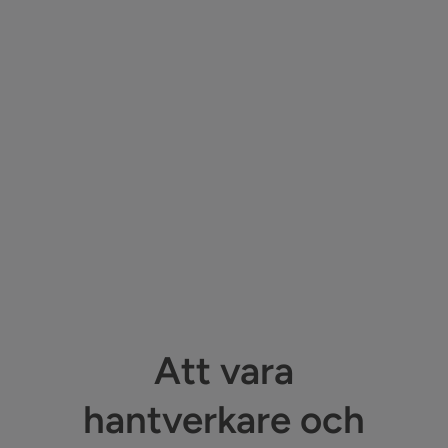
Sök
efter:
Kontakta oss
Logga in
Att vara
hantverkare och