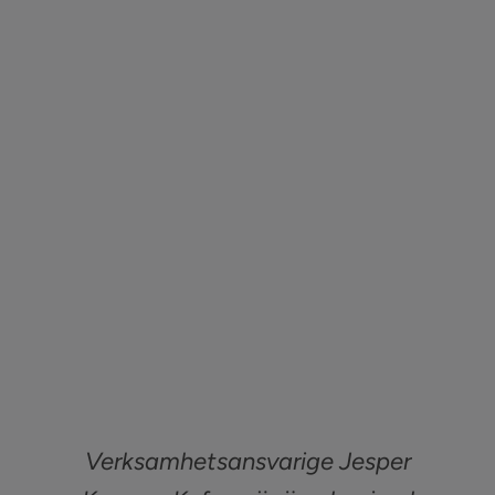
Sök
efter:
Kontakta oss
Logga in
Verksamhetsansvarige Jesper