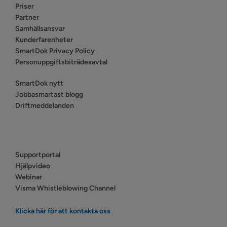
Priser
Partner
Samhällsansvar
Kunderfarenheter
SmartDok Privacy Policy
Personuppgiftsbiträdesavtal
SmartDok nytt
Jobbasmartast blogg
Driftmeddelanden
Supportportal
Hjälpvideo
Webinar
Visma Whistleblowing Channel
Klicka här för att kontakta oss