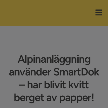
Fortsätt
till
Tog
innehållet
Nav
Våra paket
Branscher
Alpinanläggning
Funktioner
använder SmartDok
Nyheter
– har blivit kvitt
Företaget
berget av papper!
Support