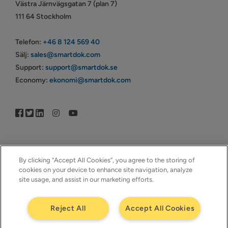
Västra Järnvägsgatan 7 (plan 7)
111 64 Stockholm
Telefon:
+46 8 124 569 40
Sälj:
sales@smartdok.com
Support:
support@smartdok.se
Economy:
ekonomi@smartdok.com
By clicking “Accept All Cookies”, you agree to the storing of
cookies on your device to enhance site navigation, analyze
site usage, and assist in our marketing efforts.
© Copyright 2005–2026 | © SmartDok © Visma | All Rights
Reserved | ™SmartDok – Ett företag i ™Visma
Reject All
Accept All Cookies