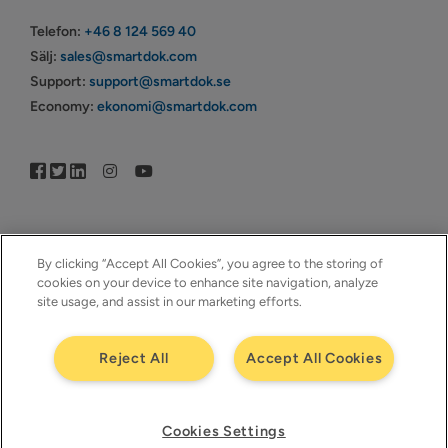
Telefon:
+46 8 124 569 40
Sälj:
sales@smartdok.com
Support:
support@smartdok.se
Economy:
ekonomi@smartdok.com
By clicking “Accept All Cookies”, you agree to the storing of
cookies on your device to enhance site navigation, analyze
site usage, and assist in our marketing efforts.
© Copyright 2005–2026 | © SmartDok © Visma | All Rights
Reserved | ™SmartDok – Ett företag i ™Visma
Reject All
Accept All Cookies
Cookies Settings