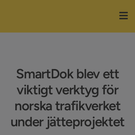
Fortsätt
till
Tog
innehållet
Nav
Våra paket
Branscher
SmartDok blev ett
Funktioner
viktigt verktyg för
Nyheter
norska trafikverket
Företaget
under jätteprojektet
Support