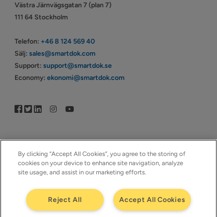
Västra Järnvägsgatan 7 (plan 7)
111 64 Stockholm
Telefon:
+46 8 124 569 40
Sälj:
sales@smartdok.com
Support:
support@smartdok.se
Economy:
ekonomi@smartdok.com
By clicking “Accept All Cookies”, you agree to the storing of
cookies on your device to enhance site navigation, analyze
© Copyright 2005–2026 | © SmartDok © Visma | All Rights
site usage, and assist in our marketing efforts.
Reserved | ™SmartDok – Ett företag i ™Visma
Reject All
Accept All Cookies