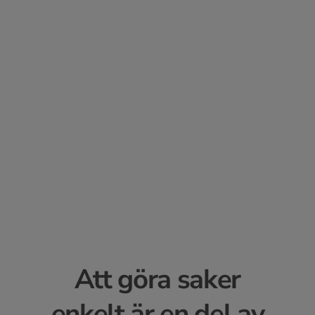
Sök
efter:
Kontakta oss
Logga in
Att göra saker
enkelt är en del av