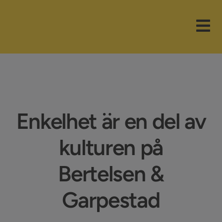
Fortsätt
till
Tog
innehållet
Nav
Våra paket
Branscher
Enkelhet är en del av
Funktioner
kulturen på
Nyheter
Bertelsen &
Företaget
Garpestad
Support