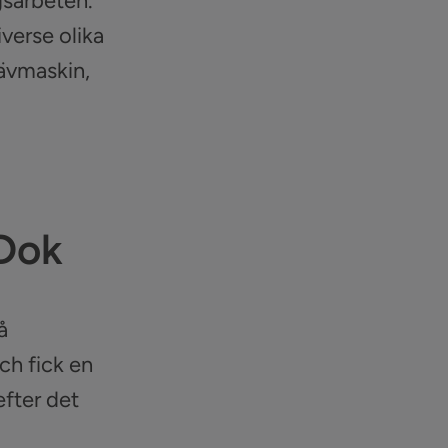
gsarbeten.
iverse olika
rävmaskin,
Dok
å
ch fick en
fter det