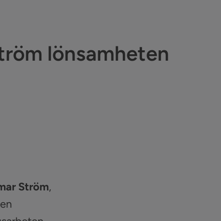
tröm lönsamheten
mar Ström
,
 en