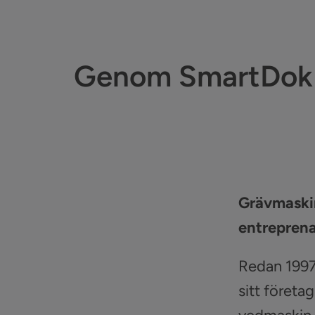
Genom SmartDok 
Grävmaskine
entrepren
Redan 1997
sitt företa