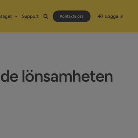
etaget
Support
Logga in
Kontakta oss
kade lönsamheten