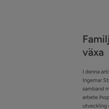
Famil
växa
I denna arti
Ingemar Str
samband med
arbete ihop
utveckling 