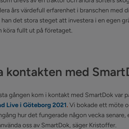
som drevs av en traktor och andra sorters sko
lera års värdefull erfarenhet i branschen med d
 han det stora steget att investera i en egen g
 köra fullt ut på företaget.
a kontakten med Smart
örsta gången kom i kontakt med SmartDok var p
d Live i Göteborg 2021
.
Vi bokade ett möte o
mgång hur det fungerade någon vecka senare, e
använda oss av SmartDok, säger Kristoffer.