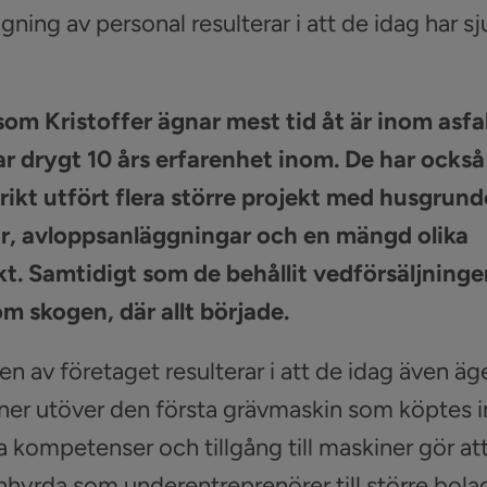
gning av personal resulterar i att de idag har sju
som Kristoffer ägnar mest tid åt är inom asfa
r drygt 10 års erfarenhet inom. De har också
ikt utfört flera större projekt med husgrund
r, avloppsanläggningar och en mängd olika
t. Samtidigt som de behållit vedförsäljning
m skogen, där allt började.
n av företaget resulterar i att de idag även äge
ner utöver den första grävmaskin som köptes i
 kompetenser och tillgång till maskiner gör at
 inhyrda som underentreprenörer till större bola