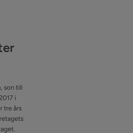
ter
 son till
2017 i
 tre års
öretagets
taget.