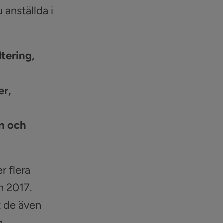
 anställda i
ltering,
er,
en och
r flera
n 2017.
t de även
g.