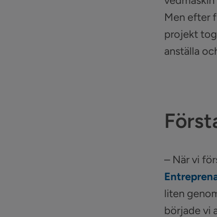
vedmaskin 
Men efter f
projekt tog
anställa och
Först
– När vi f
Entreprena
liten geno
började vi 