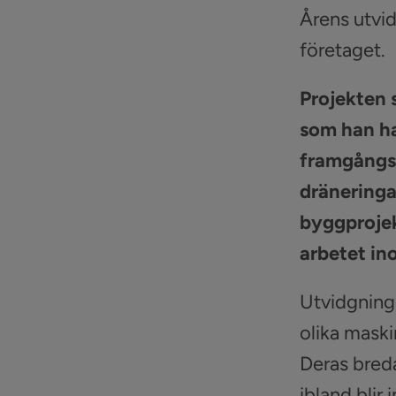
Årens utvid
företaget.
Projekten 
som han ha
framgångsr
dräneringa
byggprojek
arbetet ino
Utvidgninge
olika maski
Deras breda
ibland blir