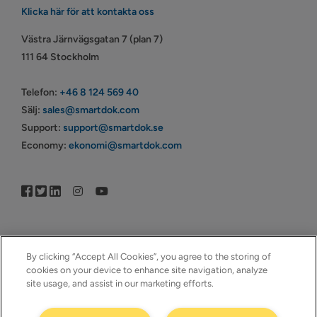
Klicka här för att kontakta oss
Västra Järnvägsgatan 7 (plan 7)
111 64 Stockholm
Telefon:
+46 8 124 569 40
Sälj:
sales@smartdok.com
Support:
support@smartdok.se
Economy:
ekonomi@smartdok.com
By clicking “Accept All Cookies”, you agree to the storing of
cookies on your device to enhance site navigation, analyze
site usage, and assist in our marketing efforts.
© Copyright 2005–2026 | © SmartDok © Visma | All Rights
Reserved | ™SmartDok – Ett företag i ™Visma