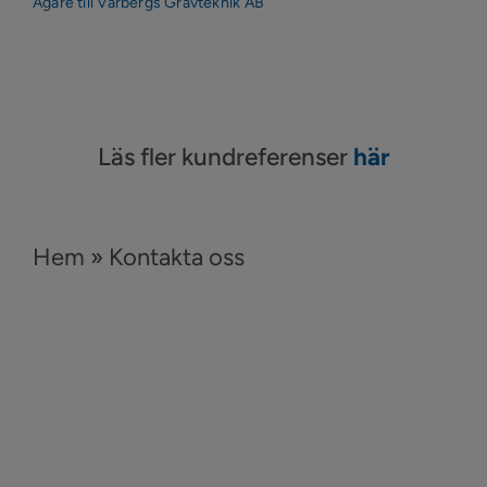
Ägare till Varbergs Grävteknik AB
Läs fler kundreferenser
här
Hem
»
Kontakta oss